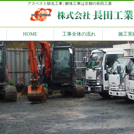
アスベスト除去工事 | 解体工事は京都の長田工業
HOME
工事全体の流れ
施工実