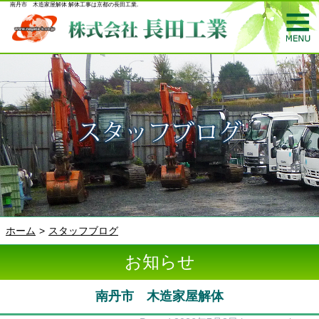
南丹市 木造家屋解体 解体工事は京都の長田工業.
ホーム
スタッフブログ
お知らせ
南丹市 木造家屋解体