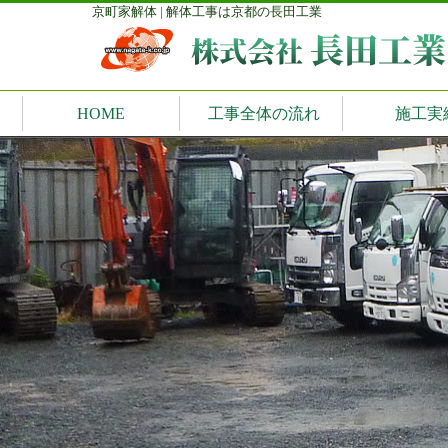
京町家解体 | 解体工事は京都の長田工業
HOME
工事全体の流れ
施工実