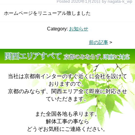
Posted
2020年1月20日
by
nagata-k_wp
ホームページをリニューアル致しました
Category:
お知らせ
前の記事
>
当社は京都南インターのすぐ近くに会社を設けて
おりますので、
京都のみならず、関西エリア全て即座に対応させ
ていただきます。
また全国各地も承ります。
解体工事の事なら
どうぞお気軽にご連絡ください。