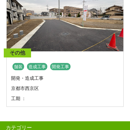
その他
舗装
造成工事
開発工事
開発・造成工事
京都市西京区
工期 ：
カテゴリー