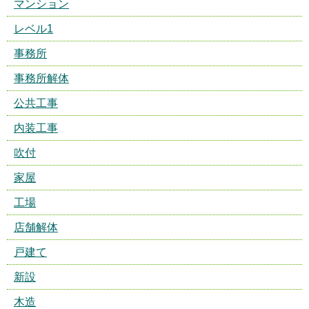
マンション
レベル1
事務所
事務所解体
公共工事
内装工事
吹付
家屋
工場
店舗解体
戸建て
新設
木造