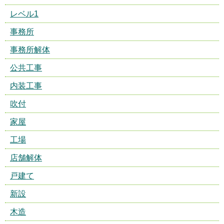
レベル1
事務所
事務所解体
公共工事
内装工事
吹付
家屋
工場
店舗解体
戸建て
新設
木造