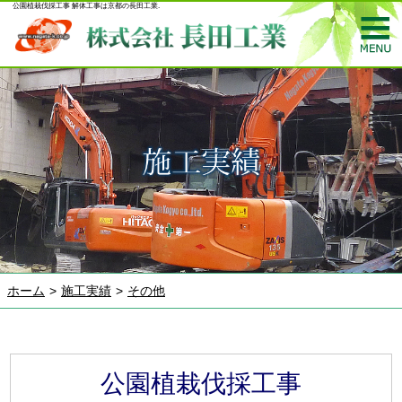
公園植栽伐採工事 解体工事は京都の長田工業.
ホーム
施工実績
その他
公園植栽伐採工事